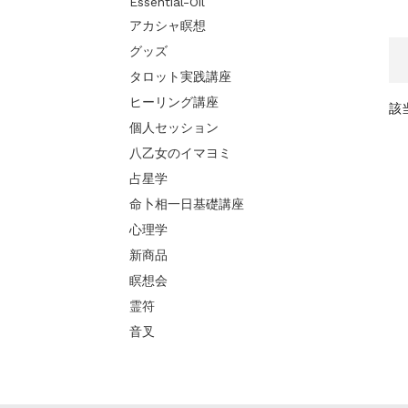
Essential-Oil
アカシャ瞑想
グッズ
タロット実践講座
ヒーリング講座
該
個人セッション
八乙女のイマヨミ
占星学
命卜相一日基礎講座
心理学
新商品
瞑想会
霊符
音叉